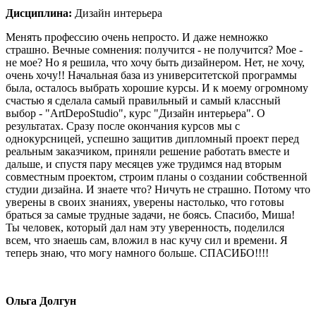
Дисциплина:
Дизайн интерьера
Менять профессию очень непросто. И даже немножко
страшно. Вечные сомнения: получится - не получится? Мое -
не мое? Но я решила, что хочу быть дизайнером. Нет, не хочу,
очень хочу!! Начальная база из университетской программы
была, осталось выбрать хорошие курсы. И к моему огромному
счастью я сделала самый правильный и самый классный
выбор - "ArtDepoStudio", курс "Дизайн интерьера". О
результатах. Сразу после окончания курсов мы с
однокурсницей, успешно защитив дипломный проект перед
реальным заказчиком, приняли решение работать вместе и
дальше, и спустя пару месяцев уже трудимся над вторым
совместным проектом, строим планы о создании собственной
студии дизайна. И знаете что? Ничуть не страшно. Потому что
уверены в своих знаниях, уверены настолько, что готовы
браться за самые трудные задачи, не боясь. Спасибо, Миша!
Ты человек, который дал нам эту уверенность, поделился
всем, что знаешь сам, вложил в нас кучу сил и времени. Я
теперь знаю, что могу намного больше. СПАСИБО!!!!
Ольга Долгун