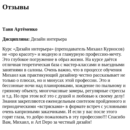
Отзывы
Таня Артёменко
Дисциплина:
Дизайн интерьера
Курс «Дизайн интерьера» (преподаватель Михаил Курносов)
не «про красоту» и модную и гламурную профессию-мечту.
Это глубокое погружение в образ жизни. На курсе даётся
отличная теоретическая база с мастер-классами и выездными
занятиями в салоны. Очень важно, что в процессе обучения
Михаил как практикующий дизайнер честно рассказывает не
только о плюсах, но и минусах этой профессии. Это и
бессонные ночи над планировками, хождение по пыльному и
грязному объекту, многочасовые замеры, регулярные стрессы
и т.д. Но при этом всё это с душой и любовью к своему делу!
Знания закрепляются еженедельным синтезом пройденного и
периодическими «встрясками» в формате встреч с условными
очень капризными заказчиками. И если у вас после этого
горят глаза, то добро пожаловать в эту профессию!!! Спасибо
Вам, Михаил, и Art Depo за честный дизайн!